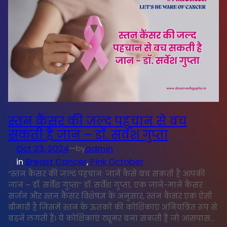
स्तन कैंसर की जल्द पहचान से बच
सकती है जान – डॉ. सर्वेश गुप्ता
Oct 23, 2024
—
admin
by
in
Breast Cancer
, 
Pink October
“स्तन कैंसर की जल्द पहचान: जानें कैसे बच सकती है आपकी
जान – डॉ. सर्वेश गुप्ता” डॉ. सर्वेश गुप्ता, एक जाने-माने कैंसर
सर्जन और स्तन कैंसर विशेषज्ञ के अनुसार, स्तन कैंसर एक ऐसी
बीमारी है जिसमें स्तन के ऊतकों की कोशिकाएं अनियंत्रित रूप से
बढ़ने लगती हैं। ये कोशिकाएं ट्यूमर बना सकती हैं जो आसपास…