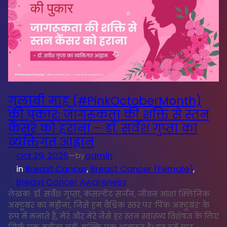
गुलाबी माह (#PinkOctoberMonth)
की पुकार: जागरूकता की शक्ति से स्तन
कैंसर को हराना – डॉ. सर्वेश गुप्ता का
व्यक्तिगत आह्वान
Oct 29, 2025
—
admin
by
in
Breast Cancer
, 
Breast Cancer (Female)
, 
Breast Cancer Awareness
लेखक: डॉ. सर्वेश गुप्ता, कंसल्टेंट सर्जन, जीवन आशा क्लिनिक
अक्टूबर का महीना, जिसे हम वैश्विक स्तर पर ‘पिंक अक्टूबर’ के
रूप में मनाते हैं, मेरे और मेरे जैसे हर स्तन स्वास्थ्य विशेषज्ञ के लिए