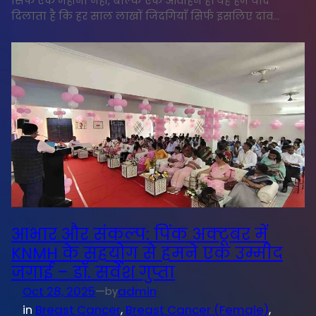
सिर्फ एक महीना नहीं, बल्कि एक आवाहन है। यह हमें याद
दिलाता है कि हर साल लाखों जिंदगियाँ सिर्फ इसलिए दांव…
आभार और संकल्प: पिंक अक्टूबर में
KNMH के सहयोग से हमने एक उम्मीद
जगाई – डॉ. सर्वेश गुप्ता
Oct 28, 2025
—
admin
by
in
Breast Cancer
, 
Breast Cancer (Female)
, 