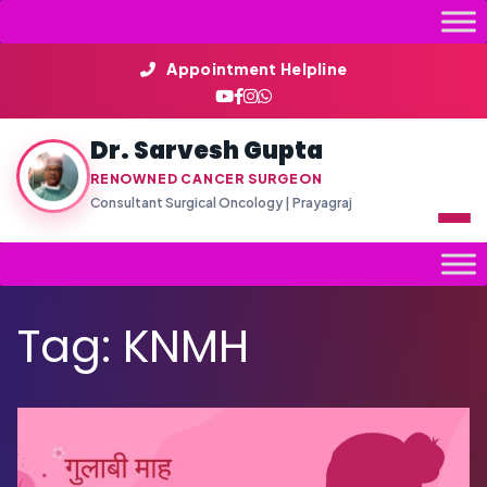
Skip
to
content
Appointment Helpline
Dr. Sarvesh Gupta
RENOWNED CANCER SURGEON
Consultant Surgical Oncology | Prayagraj
Tag:
KNMH