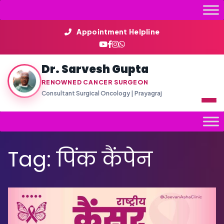
Skip
to
content
Appointment Helpline
Dr. Sarvesh Gupta
RENOWNED CANCER SURGEON
Consultant Surgical Oncology | Prayagraj
Tag:
पिंक कैंपेन