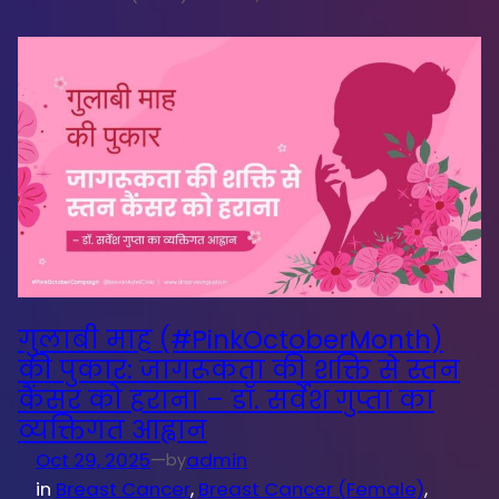
गुलाबी माह (#PinkOctoberMonth)
की पुकार: जागरूकता की शक्ति से स्तन
कैंसर को हराना – डॉ. सर्वेश गुप्ता का
व्यक्तिगत आह्वान
Oct 29, 2025
—
admin
by
in
Breast Cancer
, 
Breast Cancer (Female)
, 