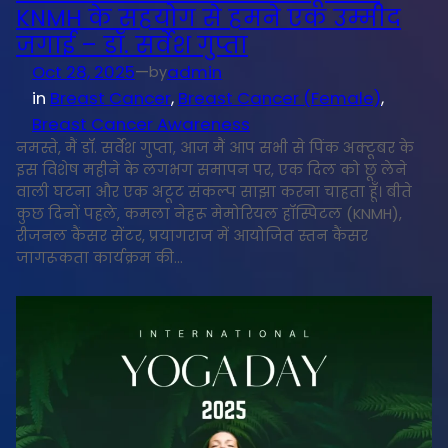
KNMH के सहयोग से हमने एक उम्मीद
जगाई – डॉ. सर्वेश गुप्ता
Oct 28, 2025
—
admin
by
in
Breast Cancer
, 
Breast Cancer (Female)
, 
Breast Cancer Awareness
नमस्ते, मैं डॉ. सर्वेश गुप्ता, आज मैं आप सभी से पिंक अक्टूबर के
इस विशेष महीने के लगभग समापन पर, एक दिल को छू लेने
वाली घटना और एक अटूट संकल्प साझा करना चाहता हूँ। बीते
कुछ दिनों पहले, कमला नेहरू मेमोरियल हॉस्पिटल (KNMH),
रीजनल कैंसर सेंटर, प्रयागराज में आयोजित स्तन कैंसर
जागरूकता कार्यक्रम की…