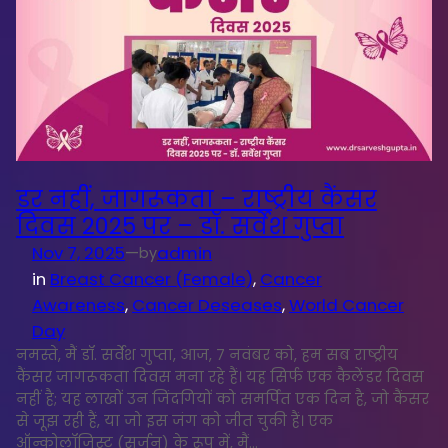
डर नहीं, जागरूकता – राष्ट्रीय कैंसर
दिवस 2025 पर – डॉ. सर्वेश गुप्ता
Nov 7, 2025
—
admin
by
in
Breast Cancer (Female)
, 
Cancer
Awareness
, 
Cancer Deseases
, 
World Cancer
Day
नमस्ते, मैं डॉ. सर्वेश गुप्ता, आज, 7 नवंबर को, हम सब राष्ट्रीय
कैंसर जागरूकता दिवस मना रहे हैं। यह सिर्फ एक कैलेंडर दिवस
नहीं है; यह लाखों उन जिंदगियों को समर्पित एक दिन है, जो कैंसर
से जूझ रही हैं, या जो इस जंग को जीत चुकी हैं। एक
ऑन्कोलॉजिस्ट (सर्जन) के रूप में, मैं…