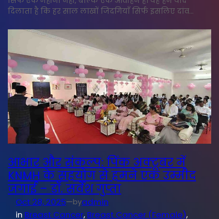
सिर्फ एक महीना नहीं, बल्कि एक आवाहन है। यह हमें याद
दिलाता है कि हर साल लाखों जिंदगियाँ सिर्फ इसलिए दांव…
आभार और संकल्प: पिंक अक्टूबर में
KNMH के सहयोग से हमने एक उम्मीद
जगाई – डॉ. सर्वेश गुप्ता
Oct 28, 2025
—
admin
by
in
Breast Cancer
, 
Breast Cancer (Female)
, 