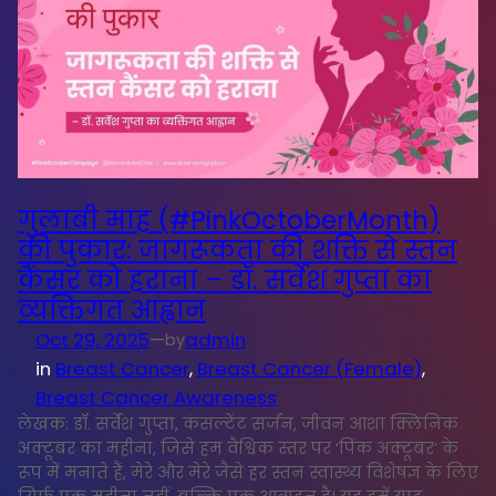
गुलाबी माह (#PinkOctoberMonth)
की पुकार: जागरूकता की शक्ति से स्तन
कैंसर को हराना – डॉ. सर्वेश गुप्ता का
व्यक्तिगत आह्वान
Oct 29, 2025
—
admin
by
in
Breast Cancer
, 
Breast Cancer (Female)
, 
Breast Cancer Awareness
लेखक: डॉ. सर्वेश गुप्ता, कंसल्टेंट सर्जन, जीवन आशा क्लिनिक
अक्टूबर का महीना, जिसे हम वैश्विक स्तर पर ‘पिंक अक्टूबर’ के
रूप में मनाते हैं, मेरे और मेरे जैसे हर स्तन स्वास्थ्य विशेषज्ञ के लिए