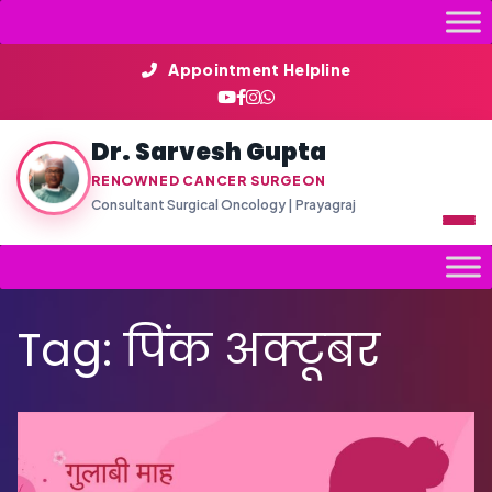
Skip
to
content
Appointment Helpline
Dr. Sarvesh Gupta
RENOWNED CANCER SURGEON
Consultant Surgical Oncology | Prayagraj
Tag:
पिंक अक्टूबर